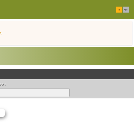
fr
en
.
se :