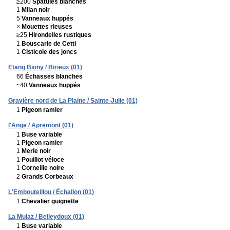
≥200
Spatules blanches
1
Milan noir
5
Vanneaux huppés
×
Mouettes rieuses
≥25
Hirondelles rustiques
1
Bouscarle de Cetti
1
Cisticole des joncs
Etang Biony / Birieux (01)
66
Échasses blanches
~40
Vanneaux huppés
Gravière nord de La Plaine / Sainte-Julie (01)
1
Pigeon ramier
l'Ange / Apremont (01)
1
Buse variable
1
Pigeon ramier
1
Merle noir
1
Pouillot véloce
1
Corneille noire
2
Grands Corbeaux
L'Embouteillou / Échallon (01)
1
Chevalier guignette
La Mulaz / Belleydoux (01)
1
Buse variable