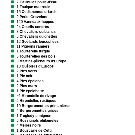
7
Gallinules poule-d'eau
1
Foulque macroule
15
Oedicnèmes criards
2
Petits Gravelots
120
Vanneaux huppés
24
Courlis cendrés
3
Chevaliers culblancs
6
Chevaliers guignettes
12
Goélands leucophées
11
Pigeons ramiers
1
Tourterelle turque
5
Tourterelles des bois
3
Martins-pêcheurs d'Europe
10
Guêpiers d'Europe
2
Pics verts
1
Pic noir
4
Pics épeiches
2
Pics mars
1
Pic épeichette
≥1
Hirondelle de rivage
5
Hirondelles rustiques
10
Bergeronnettes printanières
4
Bergeronnettes grises
1
Troglodyte mignon
6
Rossignols philomèles
4
Merles noirs
1
Bouscarle de Cetti