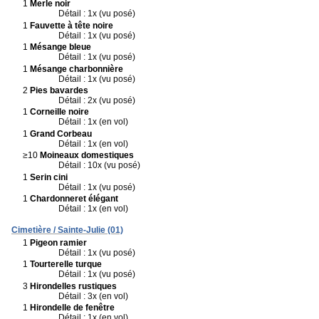
1
Merle noir
Détail : 1x (vu posé)
1
Fauvette à tête noire
Détail : 1x (vu posé)
1
Mésange bleue
Détail : 1x (vu posé)
1
Mésange charbonnière
Détail : 1x (vu posé)
2
Pies bavardes
Détail : 2x (vu posé)
1
Corneille noire
Détail : 1x (en vol)
1
Grand Corbeau
Détail : 1x (en vol)
≥10
Moineaux domestiques
Détail : 10x (vu posé)
1
Serin cini
Détail : 1x (vu posé)
1
Chardonneret élégant
Détail : 1x (en vol)
Cimetière / Sainte-Julie (01)
1
Pigeon ramier
Détail : 1x (vu posé)
1
Tourterelle turque
Détail : 1x (vu posé)
3
Hirondelles rustiques
Détail : 3x (en vol)
1
Hirondelle de fenêtre
Détail : 1x (en vol)