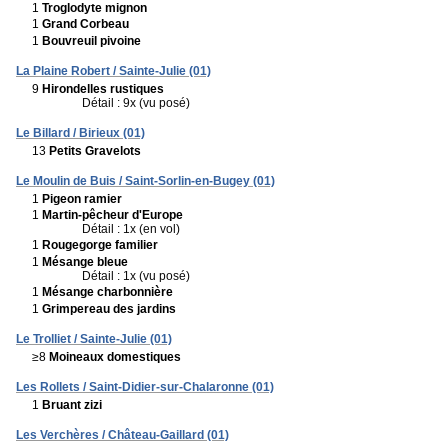
1
Troglodyte mignon
1
Grand Corbeau
1
Bouvreuil pivoine
La Plaine Robert / Sainte-Julie (01)
9
Hirondelles rustiques
Détail : 9x (vu posé)
Le Billard / Birieux (01)
13
Petits Gravelots
Le Moulin de Buis / Saint-Sorlin-en-Bugey (01)
1
Pigeon ramier
1
Martin-pêcheur d'Europe
Détail : 1x (en vol)
1
Rougegorge familier
1
Mésange bleue
Détail : 1x (vu posé)
1
Mésange charbonnière
1
Grimpereau des jardins
Le Trolliet / Sainte-Julie (01)
≥8
Moineaux domestiques
Les Rollets / Saint-Didier-sur-Chalaronne (01)
1
Bruant zizi
Les Verchères / Château-Gaillard (01)