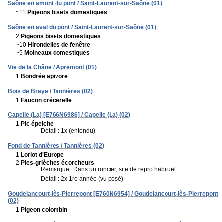
Saône en amont du pont / Saint-Laurent-sur-Saône (01)
~11
Pigeons bisets domestiques
Saône en aval du pont / Saint-Laurent-sur-Saône (01)
2
Pigeons bisets domestiques
~10
Hirondelles de fenêtre
~5
Moineaux domestiques
Vie de la Châne / Apremont (01)
1
Bondrée apivore
Bois de Braye / Tannières (02)
1
Faucon crécerelle
Capelle (La) [E766N6986] / Capelle (La) (02)
1
Pic épeiche
Détail : 1x (entendu)
Fond de Tannières / Tannières (02)
1
Loriot d'Europe
2
Pies-grièches écorcheurs
Remarque :
Dans un roncier, site de repro habituel.
Détail : 2x 1re année (vu posé)
Goudelancourt-lès-Pierrepont [E760N6954] / Goudelancourt-lès-Pierrepont
(02)
1
Pigeon colombin