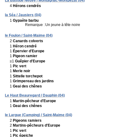
La Bastide Neuve / Montagnac-Montpezat (04)
4
Hérons cendrés
la Séa / Jausiers (04)
1
Gypaète barbu
Remarque :
Un jeune à tête noire
le Foulon / Saint-Maime (04)
2
Canards colverts
1
Héron cendré
1
Épervier d'Europe
1
Pigeon ramier
≥1
Guêpier d'Europe
1
Pic vert
1
Merle noir
1
Sittelle torchepot
1
Grimpereau des jardins
1
Geai des chênes
Le Haut Beauregard / Dauphin (04)
1
Martin-pêcheur d'Europe
1
Geai des chênes
le Largue (Camping) / Saint-Maime (04)
2
Pigeons ramiers
2
Martins-pêcheurs d'Europe
1
Pic vert
1
Pic épeiche