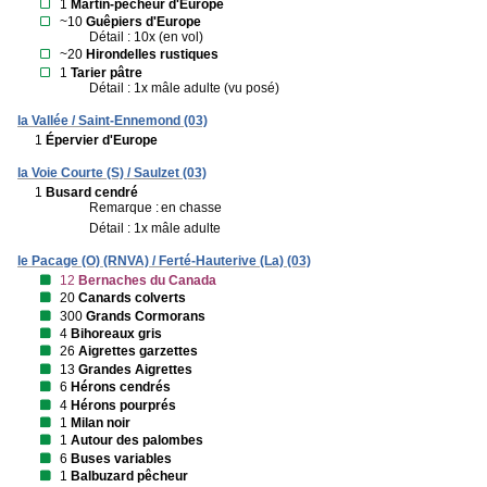
1
Martin-pêcheur d'Europe
~10
Guêpiers d'Europe
Détail : 10x (en vol)
~20
Hirondelles rustiques
1
Tarier pâtre
Détail : 1x mâle adulte (vu posé)
la Vallée / Saint-Ennemond (03)
1
Épervier d'Europe
la Voie Courte (S) / Saulzet (03)
1
Busard cendré
Remarque :
en chasse
Détail : 1x mâle adulte
le Pacage (O) (RNVA) / Ferté-Hauterive (La) (03)
12
Bernaches du Canada
20
Canards colverts
300
Grands Cormorans
4
Bihoreaux gris
26
Aigrettes garzettes
13
Grandes Aigrettes
6
Hérons cendrés
4
Hérons pourprés
1
Milan noir
1
Autour des palombes
6
Buses variables
1
Balbuzard pêcheur