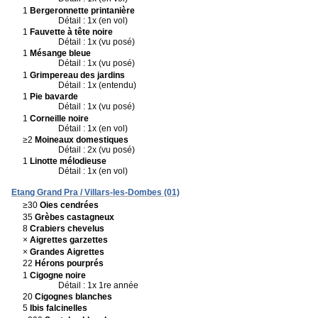
1
Bergeronnette printanière
Détail : 1x (en vol)
1
Fauvette à tête noire
Détail : 1x (vu posé)
1
Mésange bleue
Détail : 1x (vu posé)
1
Grimpereau des jardins
Détail : 1x (entendu)
1
Pie bavarde
Détail : 1x (vu posé)
1
Corneille noire
Détail : 1x (en vol)
≥2
Moineaux domestiques
Détail : 2x (vu posé)
1
Linotte mélodieuse
Détail : 1x (en vol)
Etang Grand Pra / Villars-les-Dombes (01)
≥30
Oies cendrées
35
Grèbes castagneux
8
Crabiers chevelus
×
Aigrettes garzettes
×
Grandes Aigrettes
22
Hérons pourprés
1
Cigogne noire
Détail : 1x 1re année
20
Cigognes blanches
5
Ibis falcinelles