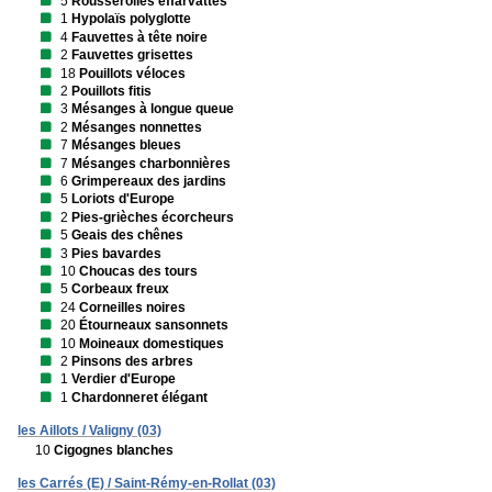
5
Rousserolles effarvattes
1
Hypolaïs polyglotte
4
Fauvettes à tête noire
2
Fauvettes grisettes
18
Pouillots véloces
2
Pouillots fitis
3
Mésanges à longue queue
2
Mésanges nonnettes
7
Mésanges bleues
7
Mésanges charbonnières
6
Grimpereaux des jardins
5
Loriots d'Europe
2
Pies-grièches écorcheurs
5
Geais des chênes
3
Pies bavardes
10
Choucas des tours
5
Corbeaux freux
24
Corneilles noires
20
Étourneaux sansonnets
10
Moineaux domestiques
2
Pinsons des arbres
1
Verdier d'Europe
1
Chardonneret élégant
les Aillots / Valigny (03)
10
Cigognes blanches
les Carrés (E) / Saint-Rémy-en-Rollat (03)