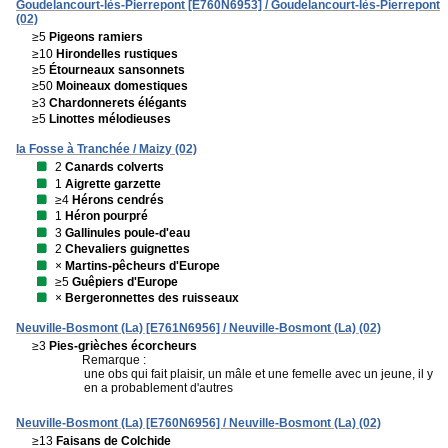
Goudelancourt-lès-Pierrepont [E760N6953] / Goudelancourt-lès-Pierrepont
(02)
≥5
Pigeons ramiers
≥10
Hirondelles rustiques
≥5
Étourneaux sansonnets
≥50
Moineaux domestiques
≥3
Chardonnerets élégants
≥5
Linottes mélodieuses
la Fosse à Tranchée / Maizy (02)
2
Canards colverts
1
Aigrette garzette
≥4
Hérons cendrés
1
Héron pourpré
3
Gallinules poule-d'eau
2
Chevaliers guignettes
×
Martins-pêcheurs d'Europe
≥5
Guêpiers d'Europe
×
Bergeronnettes des ruisseaux
Neuville-Bosmont (La) [E761N6956] / Neuville-Bosmont (La) (02)
≥3
Pies-grièches écorcheurs
Remarque :
une obs qui fait plaisir, un mâle et une femelle avec un jeune, il y
en a probablement d'autres
Neuville-Bosmont (La) [E760N6956] / Neuville-Bosmont (La) (02)
≥13
Faisans de Colchide