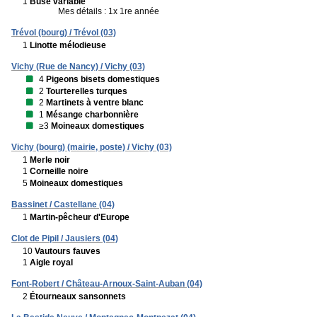
1
Buse variable
Mes détails : 1x 1re année
Trévol (bourg) / Trévol (03)
1
Linotte mélodieuse
Vichy (Rue de Nancy) / Vichy (03)
4
Pigeons bisets domestiques
2
Tourterelles turques
2
Martinets à ventre blanc
1
Mésange charbonnière
≥3
Moineaux domestiques
Vichy (bourg) (mairie, poste) / Vichy (03)
1
Merle noir
1
Corneille noire
5
Moineaux domestiques
Bassinet / Castellane (04)
1
Martin-pêcheur d'Europe
Clot de Pipil / Jausiers (04)
10
Vautours fauves
1
Aigle royal
Font-Robert / Château-Arnoux-Saint-Auban (04)
2
Étourneaux sansonnets