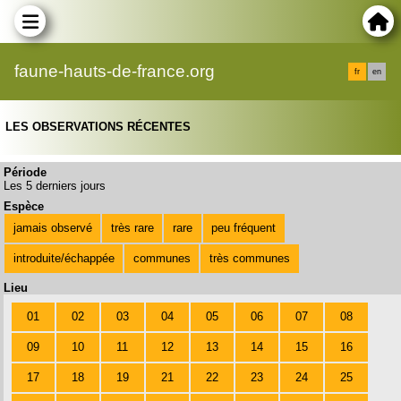
faune-hauts-de-france.org
fr
en
LES OBSERVATIONS RÉCENTES
Période
Les 5 derniers jours
Espèce
jamais observé
très rare
rare
peu fréquent
introduite/échappée
communes
très communes
Lieu
01
02
03
04
05
06
07
08
09
10
11
12
13
14
15
16
17
18
19
21
22
23
24
25