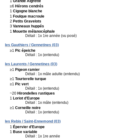
1
Grande Aigrette
≥6
Hérons cendrés
1
Cigogne blanche
1
Foulque macroule
2
Petits Gravelots
3
Vanneaux huppés
1
Mouette mélanocéphale
Détail : 1x 1re année (vu posé)
les Gauthiers / Gennetines (03)
≥1
Pic épeiche
Détail : 1x (entendu)
les Laurents / Gennetines (03)
≥1
Pigeon ramier
Détail : 1x mâle adulte (entendu)
≥1
Tourterelle turque
≥1
Pic vert
Détail : 1x (entendu)
~20
Hirondelles rustiques
1
Loriot d'Europe
Détail : 1x mâle (entendu)
≥1
Corneille noire
Détail : 1x (entendu)
les Rebis / Saint-Ennemond (03)
1
Épervier d'Europe
1
Buse variable
Détail : 1x 1re année