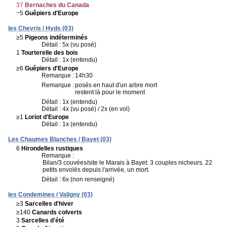
37
Bernaches du Canada
~5
Guêpiers d'Europe
les Chevris / Hyds (03)
≥5
Pigeons indéterminés
Détail : 5x (vu posé)
1
Tourterelle des bois
Détail : 1x (entendu)
≥6
Guêpiers d'Europe
Remarque :
14h30
Remarque :
posés en haut d'un arbre mort
restent là pour le moment
Détail : 1x (entendu)
Détail : 4x (vu posé) / 2x (en vol)
≥1
Loriot d'Europe
Détail : 1x (entendu)
Les Chaumes Blanches / Bayet (03)
6
Hirondelles rustiques
Remarque :
Bilan/3 couvées/site le Marais à Bayet: 3 couples nicheurs. 22
petits envolés depuis l'arrivée, un mort.
Détail : 6x (non renseigné)
les Condemines / Valigny (03)
≥3
Sarcelles d'hiver
≥140
Canards colverts
3
Sarcelles d'été