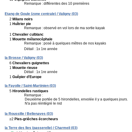
Remarque :
différentes des 10 premières
Etang de Goule (zone centrale) / Valigny (03)
2
Milans noirs
1
Huîtrier pie
Remarque :
observé en vol lors de ma sortie kayak
1
Chevalier culblanc
1
Mouette mélanocéphale
Remarque :
posé à quelques mêtres de nos kayaks
Détail : 1x 1re année
la Brosse / Valigny (03)
6
Chevaliers guignettes
1
Mouette rieuse
Détail : 1x 1re année
1
Guêpier d'Europe
la Fayolle / Saint-Martinien (03)
5
Hirondelles rustiques
Remarque :
Deuxième portée de 5 hirondelles, envolée il y a quelques jours.
N'a pas réintégré le nid
la Roussille / Bellenaves (03)
≥2
Pies-grièches écorcheurs
la Terre des Iles (passerelle) / Charmeil (03)