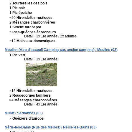
2
Tourterelles des bois
1
Pic noir
1
Pic épeiche
~20
Hirondelles rustiques
2
Mésanges charbonnières
1
Sittelle torchepot
5
Pies-grièches écorcheurs
Détail : 3x 1re année / 2x adultes
~12
Moineaux domestiques
Moulins (Aire d'accueil Camping-car, ancien camping) / Moulins (03)
1
Pic vert
Détail : 1x 1re année
≥15
Hirondelles rustiques
2
Rougegorges familiers
≥4
Mésanges charbonnières
Détail : 4x 1re année
Murat / Serbannes (03)
×
Guêpiers d'Europe
Néris-les-Bains (Rue des Merles) / Néris-les-Bains (03)