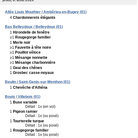
Allée Louis Mouthier / Ambérieu-en-Bugey (01)
4
Chardonnerets élégants
Bas Belleydoux / Belleydoux (01)
1
Hirondelle de fenêtre
≥1
Rougegorge familier
1
Merle noir
≥1
Fauvette à tête noire
≥1
Pouillot véloce
≥1
Mésange nonnette
≥1
Mésange charbonnière
1
Geai des chênes
1
Grosbec casse-noyaux
Beulin / Saint-Genis-sur-Menthon (01)
1
Chevêche d'Athéna
Bouis / Villebois (01)
1
Buse variable
Détail : 1x (en vol)
1
Pigeon ramier
Détail : 1x (vu posé)
1
Tourterelle turque
Détail : 1x (vu posé)
1
Rougegorge familier
Détail : 1x (vu posé)