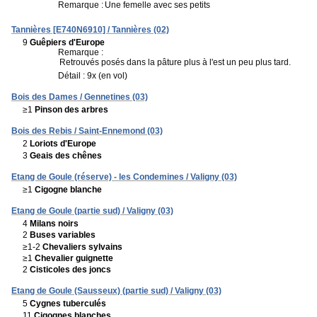
Remarque :
Une femelle avec ses petits
Tannières [E740N6910] / Tannières (02)
9
Guêpiers d'Europe
Remarque :
Retrouvés posés dans la pâture plus à l'est un peu plus tard.
Détail : 9x (en vol)
Bois des Dames / Gennetines (03)
≥1
Pinson des arbres
Bois des Rebis / Saint-Ennemond (03)
2
Loriots d'Europe
3
Geais des chênes
Etang de Goule (réserve) - les Condemines / Valigny (03)
≥1
Cigogne blanche
Etang de Goule (partie sud) / Valigny (03)
4
Milans noirs
2
Buses variables
≥1-2
Chevaliers sylvains
≥1
Chevalier guignette
2
Cisticoles des joncs
Etang de Goule (Sausseux) (partie sud) / Valigny (03)
5
Cygnes tuberculés
11
Cigognes blanches