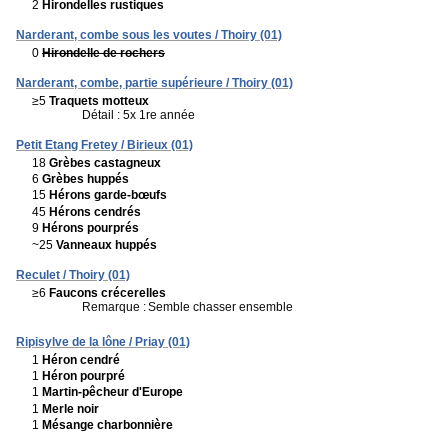
2
Hirondelles rustiques
Narderant, combe sous les voutes / Thoiry (01)
0
Hirondelle de rochers
Narderant, combe, partie supérieure / Thoiry (01)
≥5
Traquets motteux
Détail : 5x 1re année
Petit Etang Fretey / Birieux (01)
18
Grèbes castagneux
6
Grèbes huppés
15
Hérons garde-bœufs
45
Hérons cendrés
9
Hérons pourprés
~25
Vanneaux huppés
Reculet / Thoiry (01)
≥6
Faucons crécerelles
Remarque :
Semble chasser ensemble
Ripisylve de la lône / Priay (01)
1
Héron cendré
1
Héron pourpré
1
Martin-pêcheur d'Europe
1
Merle noir
1
Mésange charbonnière