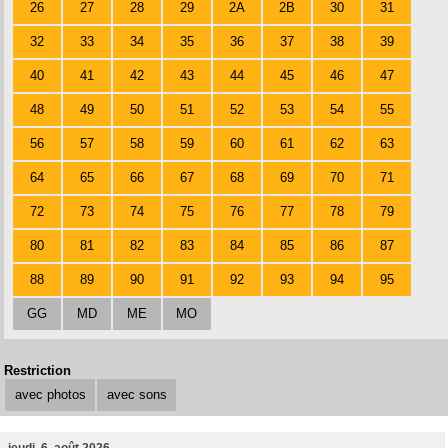
26
27
28
29
2A
2B
30
31
32
33
34
35
36
37
38
39
40
41
42
43
44
45
46
47
48
49
50
51
52
53
54
55
56
57
58
59
60
61
62
63
64
65
66
67
68
69
70
71
72
73
74
75
76
77
78
79
80
81
82
83
84
85
86
87
88
89
90
91
92
93
94
95
GG
MD
ME
MO
Restriction
avec photos
avec sons
jeudi, 6. août 2026