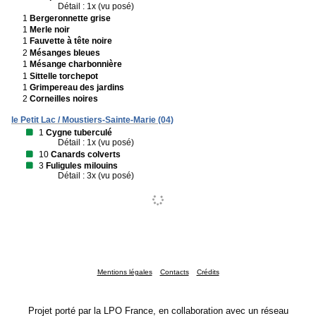
Détail : 1x (vu posé)
1
Bergeronnette grise
1
Merle noir
1
Fauvette à tête noire
2
Mésanges bleues
1
Mésange charbonnière
1
Sittelle torchepot
1
Grimpereau des jardins
2
Corneilles noires
le Petit Lac / Moustiers-Sainte-Marie (04)
1
Cygne tuberculé
Détail : 1x (vu posé)
10
Canards colverts
3
Fuligules milouins
Détail : 3x (vu posé)
Mentions légales
Contacts
Crédits
Projet porté par la LPO France, en collaboration avec un réseau