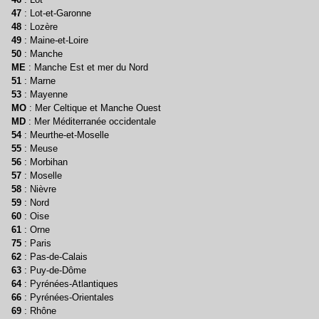
47
: Lot-et-Garonne
48
: Lozère
49
: Maine-et-Loire
50
: Manche
ME
: Manche Est et mer du Nord
51
: Marne
53
: Mayenne
MO
: Mer Celtique et Manche Ouest
MD
: Mer Méditerranée occidentale
54
: Meurthe-et-Moselle
55
: Meuse
56
: Morbihan
57
: Moselle
58
: Nièvre
59
: Nord
60
: Oise
61
: Orne
75
: Paris
62
: Pas-de-Calais
63
: Puy-de-Dôme
64
: Pyrénées-Atlantiques
66
: Pyrénées-Orientales
69
: Rhône