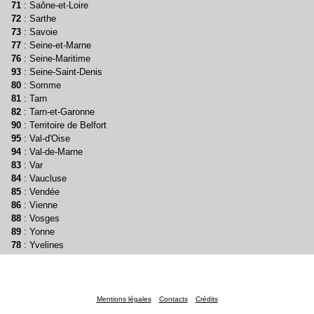
71
: Saône-et-Loire
72
: Sarthe
73
: Savoie
77
: Seine-et-Marne
76
: Seine-Maritime
93
: Seine-Saint-Denis
80
: Somme
81
: Tarn
82
: Tarn-et-Garonne
90
: Territoire de Belfort
95
: Val-d'Oise
94
: Val-de-Marne
83
: Var
84
: Vaucluse
85
: Vendée
86
: Vienne
88
: Vosges
89
: Yonne
78
: Yvelines
Mentions légales
Contacts
Crédits