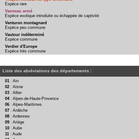
Espèce rare
Vanneau armé
Espèce exotique introduite ou échappée de captivité
Venturon montagnard
Espèce peu commune
Vautour indéterminé
Espèce commune
Verdier d'Europe
Espèce très commune
Liste des abréviations des départements :
01
: Ain
02
: Aisne
03
: Allier
04
: Alpes-de-Haute-Provence
06
: Alpes-Maritimes
07
: Ardèche
08
: Ardennes
09
: Ariège
10
: Aube
11
: Aude