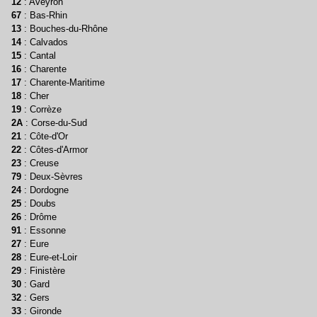
12
: Aveyron
67
: Bas-Rhin
13
: Bouches-du-Rhône
14
: Calvados
15
: Cantal
16
: Charente
17
: Charente-Maritime
18
: Cher
19
: Corrèze
2A
: Corse-du-Sud
21
: Côte-d'Or
22
: Côtes-d'Armor
23
: Creuse
79
: Deux-Sèvres
24
: Dordogne
25
: Doubs
26
: Drôme
91
: Essonne
27
: Eure
28
: Eure-et-Loir
29
: Finistère
30
: Gard
32
: Gers
33
: Gironde