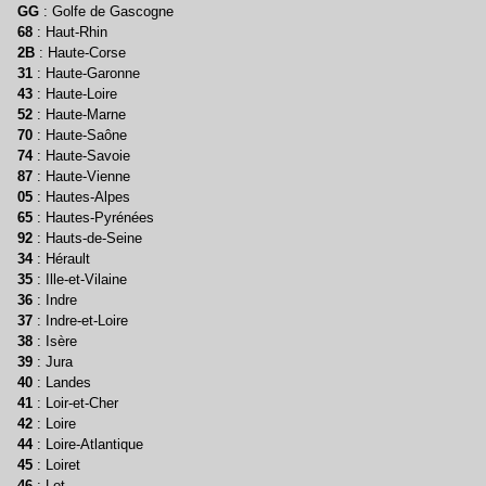
GG
: Golfe de Gascogne
68
: Haut-Rhin
2B
: Haute-Corse
31
: Haute-Garonne
43
: Haute-Loire
52
: Haute-Marne
70
: Haute-Saône
74
: Haute-Savoie
87
: Haute-Vienne
05
: Hautes-Alpes
65
: Hautes-Pyrénées
92
: Hauts-de-Seine
34
: Hérault
35
: Ille-et-Vilaine
36
: Indre
37
: Indre-et-Loire
38
: Isère
39
: Jura
40
: Landes
41
: Loir-et-Cher
42
: Loire
44
: Loire-Atlantique
45
: Loiret
46
: Lot